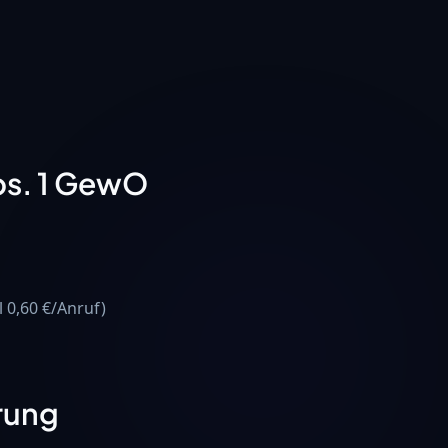
bs. 1 GewO
 0,60 €/Anruf)
rung