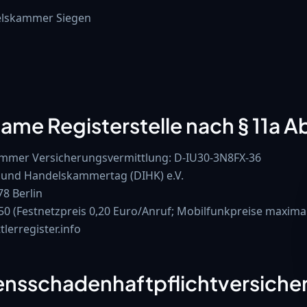
elskammer Siegen
1
ame Registerstelle nach § 11a A
ummer Versicherungsvermittlung: D-IU30-3N8FX-36
- und Handelskammertag (DIHK) e.V.
78 Berlin
 50 (Festnetzpreis 0,20 Euro/Anruf; Mobilfunkpreise maximal
lerregister.info
nsschadenhaftpflichtversiche