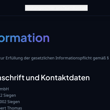
Leistungen
Über uns
Team
Kontakt
formation
ur Erfüllung der gesetzlichen Informationspflicht gemäß 
nschrift und Kontaktdaten
 GmbH
72 Siegen
7002 Siegen
bert Thomas